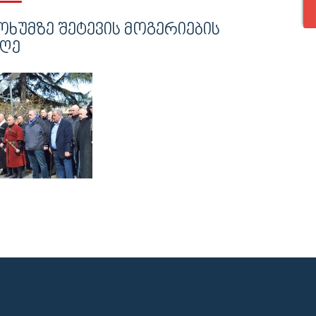
ᲝᲮᲣᲛᲖᲔ ᲨᲔᲢᲔᲕᲘᲡ ᲛᲝᲒᲔᲠᲘᲔᲑᲘᲡ
ᲦᲔ