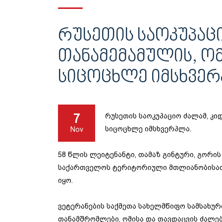
ᲠᲣᲡᲔᲗᲘᲡ ᲡᲐᲝᲙᲣᲞᲐᲪᲘ
ᲗᲐᲜᲐᲛᲔᲛᲐᲛᲣᲚᲘᲡ, ᲝᲛ
ᲡᲘᲪᲝᲪᲮᲚᲔ ᲘᲛᲡᲮᲕᲔ
7
რუსეთის საოკუპაციო ძალამ, კი
სიცოცხლე იმსხვერპლა.
Nov
58 წლის ლეიტენანტი, თამაზ გინტური, გორი
საქართველოს ტერიტორიული მთლიანობისათვ
იყო.
ვეტერანების საქმეთა სახელმწიფო სამსახურ
თანამშრომლები, ომისა და თავდაცვის ძალებ