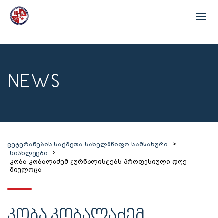
NEWS
>
ვეტერანების საქმეთა სახელმწიფო სამსახური
>
სიახლეები
კობა კობალაძემ ჟურნალისტებს პროფესიული დღე
მიულოცა
ᲙᲝᲑᲐ ᲙᲝᲑᲐᲚᲐᲫᲔᲛ