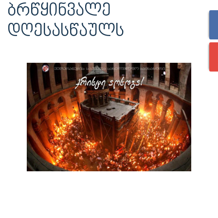
ᲑᲠᲬᲧᲘᲜᲕᲐᲚᲔ
ᲓᲦᲔᲡᲐᲡᲬᲐᲣᲚᲡ