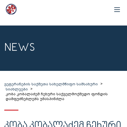
NEWS
>
ვეტერანების საქმეთა სახელმწიფო სამსახური
>
სიახლეები
კობა კობალაძემ ჩეხური საქველმოქმედო ფონდის
დამფუძნებლებს უმასპინძლა
ᲙᲝᲑᲐ ᲙᲝᲑᲐᲚᲐᲫᲔᲛ ᲩᲔᲮᲣᲠᲘ