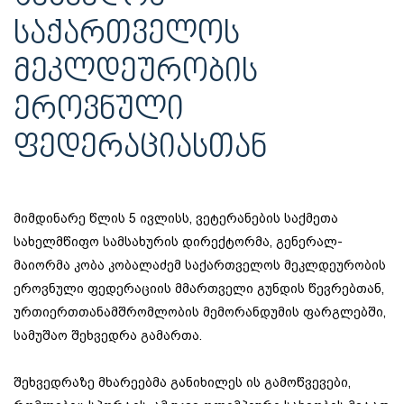
ᲡᲐᲥᲐᲠᲗᲕᲔᲚᲝᲡ
ᲛᲔᲙᲚᲓᲔᲣᲠᲝᲑᲘᲡ
ᲔᲠᲝᲕᲜᲣᲚᲘ
ᲤᲔᲓᲔᲠᲐᲪᲘᲐᲡᲗᲐᲜ
მიმდინარე წლის 5 ივლისს, ვეტერანების საქმეთა
სახელმწიფო სამსახურის დირექტორმა, გენერალ-
მაიორმა კობა კობალაძემ საქართველოს მეკლდეურობის
ეროვნული ფედერაციის მმართველი გუნდის წევრებთან,
ურთიერთთანამშრომლობის მემორანდუმის ფარგლებში,
სამუშაო შეხვედრა გამართა.
შეხვედრაზე მხარეებმა განიხილეს ის გამოწვევები,