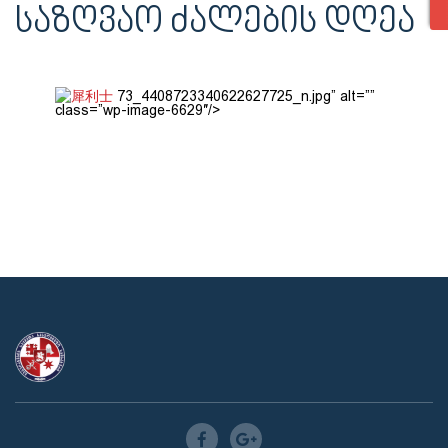
ᲡᲐᲖᲦᲕᲐᲝ ᲫᲐᲚᲔᲑᲘᲡ ᲓᲦᲔᲐ
犀利士
73_4408723340622627725_n.jpg” alt=””
class=”wp-image-6629″/>