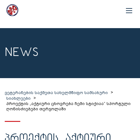
NEWS
>
ვეტერანების საქმეთა სახელმწიფო სამსახური
>
სიახლეები
პროექტის „აქტიური ცხოვრება ჩემი სტიქიაა“ სპორტული
ღონისძიებები თერჯოლაში
ᲞᲠᲝᲔᲥᲢᲘᲡ „ᲐᲥᲢᲘᲣᲠᲘ