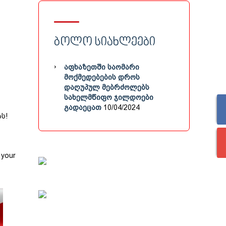
ᲑᲝᲚᲝ ᲡᲘᲐᲮᲚᲔᲔᲑᲘ
ᲐᲤᲮᲐᲖᲔᲗᲨᲘ ᲡᲐᲝᲛᲐᲠᲘ
ᲛᲝᲥᲛᲔᲓᲔᲑᲔᲑᲘᲡ ᲓᲠᲝᲡ
ᲓᲐᲦᲣᲞᲣᲚ ᲛᲔᲑᲠᲫᲝᲚᲔᲑᲡ
ᲡᲐᲮᲔᲚᲛᲬᲘᲤᲝ ᲯᲘᲚᲓᲝᲔᲑᲘ
ᲒᲐᲓᲐᲔᲪᲐᲗ
10/04/2024
ს!
 your