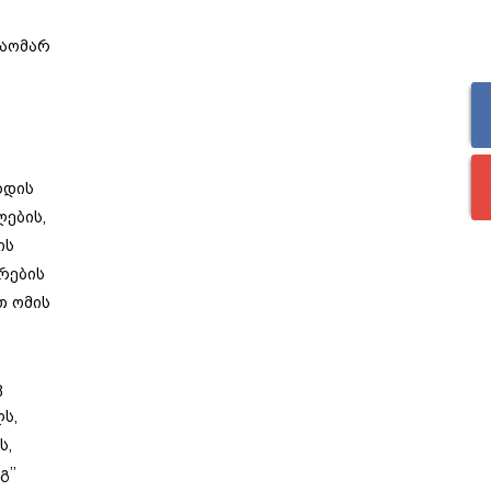
საომარ
რდის
ების,
ის
რების
თ ომის
ვ
ს,
ს,
’’