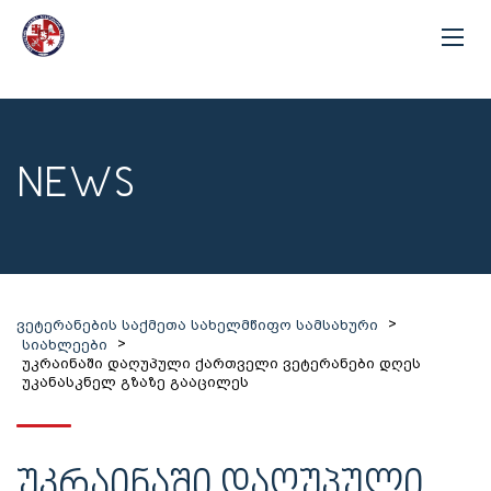
NEWS
>
ვეტერანების საქმეთა სახელმწიფო სამსახური
>
სიახლეები
უკრაინაში დაღუპული ქართველი ვეტერანები დღეს
უკანასკნელ გზაზე გააცილეს
ᲣᲙᲠᲐᲘᲜᲐᲨᲘ ᲓᲐᲦᲣᲞᲣᲚᲘ