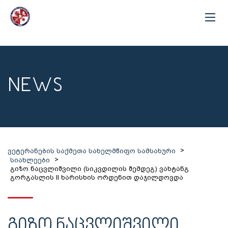
NEWS
>
ვეტერანების საქმეთა სახელმწიფო სამსახური
>
სიახლეები
გიზო ნაცვლიშვილი (სიკვდილის შემდეგ) ვახტანგ
გორგასლის II ხარისხის ორდენით დაჯილდოვდა
ᲒᲘᲖᲝ ᲜᲐᲪᲕᲚᲘᲨᲕᲘᲚᲘ