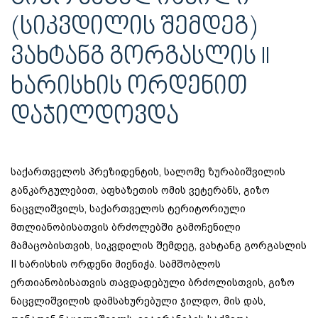
(ᲡᲘᲙᲕᲓᲘᲚᲘᲡ ᲨᲔᲛᲓᲔᲒ)
ᲕᲐᲮᲢᲐᲜᲒ ᲒᲝᲠᲒᲐᲡᲚᲘᲡ II
ᲮᲐᲠᲘᲡᲮᲘᲡ ᲝᲠᲓᲔᲜᲘᲗ
ᲓᲐᲯᲘᲚᲓᲝᲕᲓᲐ
საქართველოს პრეზიდენტის, სალომე ზურაბიშვილის
განკარგულებით, აფხაზეთის ომის ვეტერანს, გიზო
ნაცვლიშვილს, საქართველოს ტერიტორიული
მთლიანობისათვის ბრძოლებში გამოჩენილი
მამაცობისთვის, სიკვდილის შემდეგ, ვახტანგ გორგასლის
II ხარისხის ორდენი მიენიჭა. სამშობლოს
ერთიანობისათვის თავდადებული ბრძოლისთვის, გიზო
ნაცვლიშვილის დამსახურებული ჯილდო, მის დას,