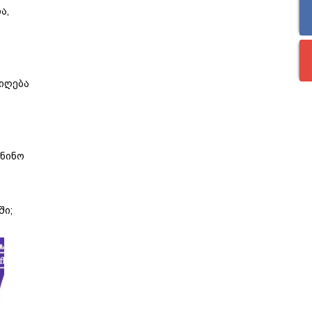
ა,
იღება
ა
 ნინო
ში;