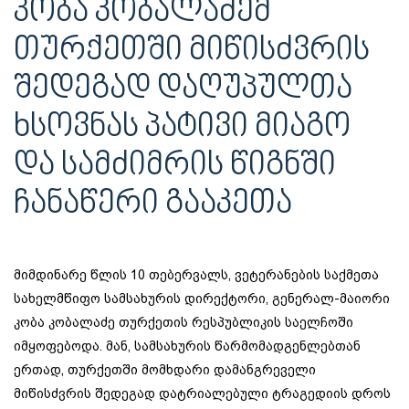
ᲙᲝᲑᲐ ᲙᲝᲑᲐᲚᲐᲫᲔᲛ
ᲗᲣᲠᲥᲔᲗᲨᲘ ᲛᲘᲬᲘᲡᲫᲕᲠᲘᲡ
ᲨᲔᲓᲔᲒᲐᲓ ᲓᲐᲦᲣᲞᲣᲚᲗᲐ
ᲮᲡᲝᲕᲜᲐᲡ ᲞᲐᲢᲘᲕᲘ ᲛᲘᲐᲒᲝ
ᲓᲐ ᲡᲐᲛᲫᲘᲛᲠᲘᲡ ᲬᲘᲒᲜᲨᲘ
ᲩᲐᲜᲐᲬᲔᲠᲘ ᲒᲐᲐᲙᲔᲗᲐ
მიმდინარე წლის 10 თებერვალს, ვეტერანების საქმეთა
სახელმწიფო სამსახურის დირექტორი, გენერალ-მაიორი
კობა კობალაძე თურქეთის რესპუბლიკის საელჩოში
იმყოფებოდა. მან, სამსახურის წარმომადგენლებთან
ერთად, თურქეთში მომხდარი დამანგრეველი
მიწისძვრის შედეგად დატრიალებული ტრაგედიის დროს