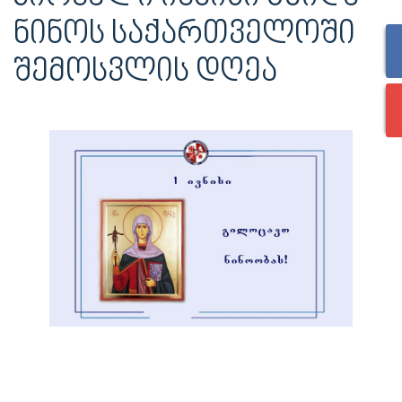
ᲜᲘᲜᲝᲡ ᲡᲐᲥᲐᲠᲗᲕᲔᲚᲝᲨᲘ
ᲨᲔᲛᲝᲡᲕᲚᲘᲡ ᲓᲦᲔᲐ