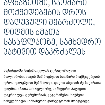
ᲐᲤᲮᲐᲖᲔᲗᲨᲘ, ᲡᲐᲝᲛᲐᲠᲘ
ᲛᲝᲥᲛᲔᲓᲔᲑᲔᲑᲘᲡ ᲓᲠᲝᲡ
ᲓᲐᲦᲣᲞᲣᲚᲘ ᲛᲔᲑᲠᲫᲝᲚᲘ,
ᲓᲘᲦᲛᲘᲡ ᲫᲛᲐᲗᲐ
ᲡᲐᲡᲐᲤᲚᲐᲝᲖᲔ, ᲡᲐᲛᲮᲔᲓᲠᲝ
ᲞᲐᲢᲘᲕᲘᲗ ᲓᲐᲙᲠᲫᲐᲚᲔᲡ
აფხაზეთში, საქართველოს ტერიტორიული
მთლიანობისათვის წარმოებული საომარი მოქმედებების
დროს დაღუპული მებრძოლი, დავით აბელის ძე ზაქარაია,
დიღმის ძმათა სასაფლაოზე, სამხედრო პატივით
დაკრძალეს. ცერემონიას, ვეტერანების საქმეთა
სახელმწიფო სამსახურის დირექტორის მოადგილე,